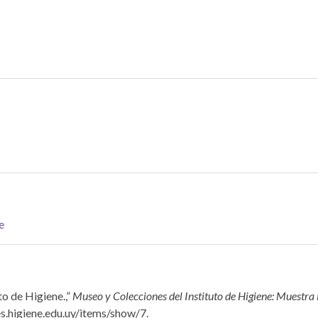
e
to de Higiene.,”
Museo y Colecciones del Instituto de Higiene: Muestra 
es.higiene.edu.uy/items/show/7
.