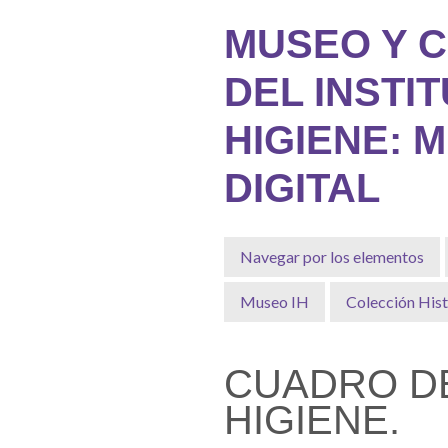
Saltar
MUSEO Y 
al
contenido
DEL INSTI
principal
HIGIENE: 
DIGITAL
Navegar por los elementos
Museo IH
Colección Hist
CUADRO DE
HIGIENE.