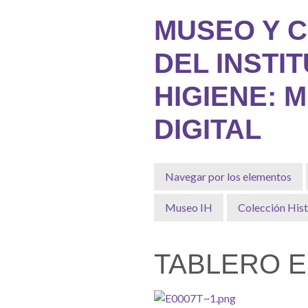
Saltar
MUSEO Y 
al
contenido
DEL INSTI
principal
HIGIENE: 
DIGITAL
Navegar por los elementos
Museo IH
Colección Hist
TABLERO 