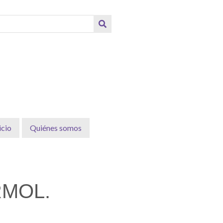
icio
Quiénes somos
RMOL.