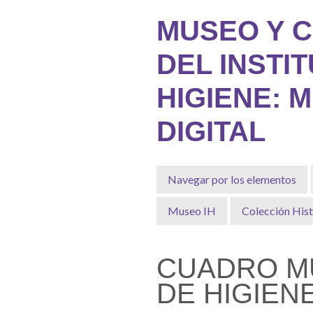
Saltar
MUSEO Y 
al
contenido
DEL INSTI
principal
HIGIENE: 
DIGITAL
Navegar por los elementos
Museo IH
Colección Hist
CUADRO MU
DE HIGIENE