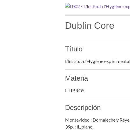
Dublin Core
Título
L’Institut d’Hygiène expérimenta
Materia
L-LIBROS
Descripción
Montevideo : Dornaleche y Reye
39p. : il., plano.