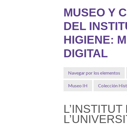
Saltar
MUSEO Y 
al
contenido
DEL INSTI
principal
HIGIENE: 
DIGITAL
Navegar por los elementos
Museo IH
Colección Hist
L’INSTITU
L’UNIVERS