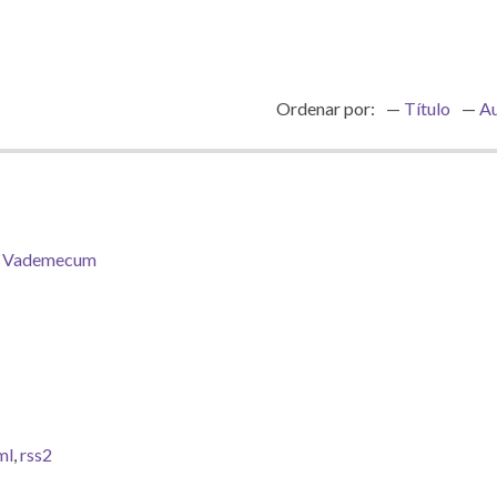
Ordenar por:
Título
Au
,
Vademecum
ml
,
rss2