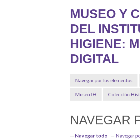
Saltar
MUSEO Y 
al
contenido
DEL INSTI
principal
HIGIENE: 
DIGITAL
Navegar por los elementos
Museo IH
Colección Hist
NAVEGAR P
Navegar todo
Navegar po